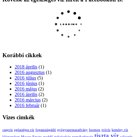
Korábbi cikkek
2018 április
(1)
2016 augusztus
(1)
2016 július
(5)
2016 június
(1)
2016 május
(2)
2016 április
(2)
2016 március
(2)
2016 február
(1)
Vizes cimkék
csapvíz
egészséges víz
fogamzásgátló
gyógyszermaradvány
hormon
ivóvíz
kemény víz
tiszta víz
klórtartalom
Masaru Emoto
meddő
mikrószkóp
terméketlenség
választás