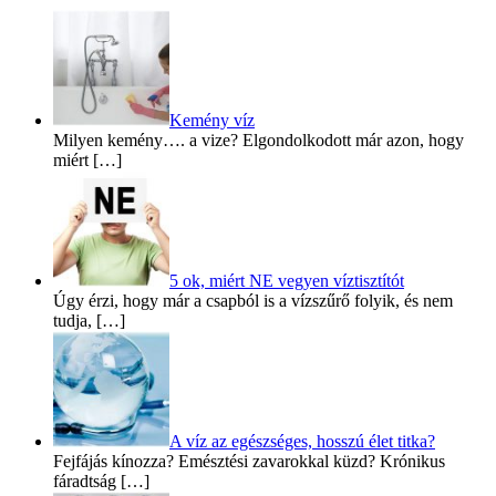
Kemény víz
Milyen kemény…. a vize? Elgondolkodott már azon, hogy
miért […]
5 ok, miért NE vegyen víztisztítót
Úgy érzi, hogy már a csapból is a vízszűrő folyik, és nem
tudja, […]
A víz az egészséges, hosszú élet titka?
Fejfájás kínozza? Emésztési zavarokkal küzd? Krónikus
fáradtság […]