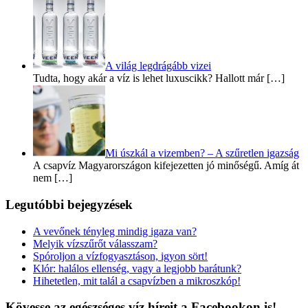
A világ legdrágább vizei
Tudta, hogy akár a víz is lehet luxuscikk? Hallott már […]
Mi úszkál a vizemben? – A szűretlen igazság
A csapvíz Magyarországon kifejezetten jó minőségű. Amíg át
nem […]
Legutóbbi bejegyzések
A vevőnek tényleg mindig igaza van?
Melyik vízszűrőt válasszam?
Spóroljon a vízfogyasztáson, igyon sört!
Klór: halálos ellenség, vagy a legjobb barátunk?
Hihetetlen, mit talál a csapvízben a mikroszkóp!
Kövesse az egészséges víz híreit a Facebookon is!