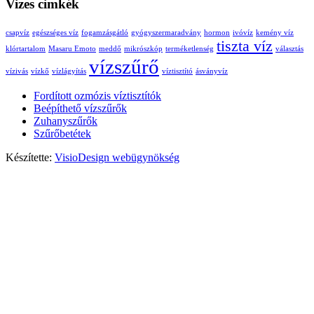
Vizes cimkék
csapvíz
egészséges víz
fogamzásgátló
gyógyszermaradvány
hormon
ivóvíz
kemény víz
tiszta víz
klórtartalom
Masaru Emoto
meddő
mikrószkóp
terméketlenség
választás
vízszűrő
vízivás
vízkő
vízlágyítás
víztisztító
ásványvíz
Fordított ozmózis víztisztítók
Beépíthető vízszűrők
Zuhanyszűrők
Szűrőbetétek
Készítette:
VisioDesign webügynökség