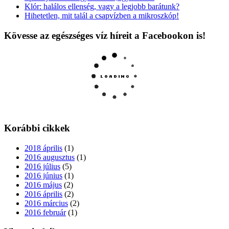
Klór: halálos ellenség, vagy a legjobb barátunk?
Hihetetlen, mit talál a csapvízben a mikroszkóp!
Kövesse az egészséges víz híreit a Facebookon is!
Korábbi cikkek
2018 április
(1)
2016 augusztus
(1)
2016 július
(5)
2016 június
(1)
2016 május
(2)
2016 április
(2)
2016 március
(2)
2016 február
(1)