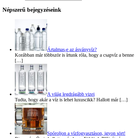
Népszerű bejegyzéseink
Ártalmas-e az ásványvíz?
Korábban már többször is írtunk róla, hogy a csapvíz a benne
[…]
A világ legdrágább vizei
Tudta, hogy akár a víz is lehet luxuscikk? Hallott már […]
Spóroljon a vízfogyasztáson, igyon sört!