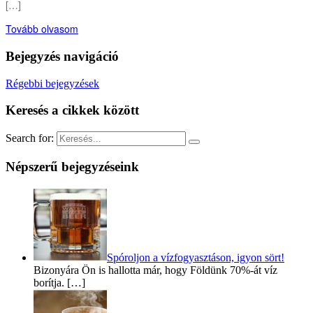
[…]
Tovább olvasom
Bejegyzés navigáció
Régebbi bejegyzések
Keresés a cikkek között
Search for:
Népszerű bejegyzéseink
Spóroljon a vízfogyasztáson, igyon sört!
Bizonyára Ön is hallotta már, hogy Földünk 70%-át víz
borítja. […]