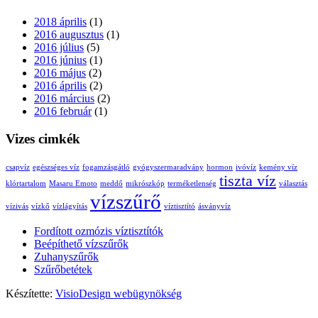
2018 április
(1)
2016 augusztus
(1)
2016 július
(5)
2016 június
(1)
2016 május
(2)
2016 április
(2)
2016 március
(2)
2016 február
(1)
Vizes cimkék
csapvíz
egészséges víz
fogamzásgátló
gyógyszermaradvány
hormon
ivóvíz
kemény víz
tiszta víz
klórtartalom
Masaru Emoto
meddő
mikrószkóp
terméketlenség
választás
vízszűrő
vízivás
vízkő
vízlágyítás
víztisztító
ásványvíz
Fordított ozmózis víztisztítók
Beépíthető vízszűrők
Zuhanyszűrők
Szűrőbetétek
Készítette:
VisioDesign webügynökség