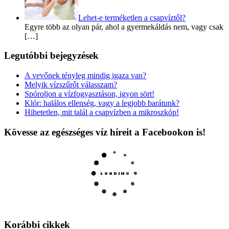
Lehet-e terméketlen a csapvíztől?
Egyre több az olyan pár, ahol a gyermekáldás nem, vagy csak
[…]
Legutóbbi bejegyzések
A vevőnek tényleg mindig igaza van?
Melyik vízszűrőt válasszam?
Spóroljon a vízfogyasztáson, igyon sört!
Klór: halálos ellenség, vagy a legjobb barátunk?
Hihetetlen, mit talál a csapvízben a mikroszkóp!
Kövesse az egészséges víz híreit a Facebookon is!
Korábbi cikkek