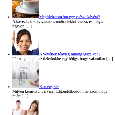
Meghívhatom önt egy csésze kávéra?
A kávézás sok évszázados múltra tekint vissza, és mégis
nagyon […]
A vevőnek tényleg mindig igaza van?
Pár napja bejött az üzletünkbe egy hölgy, hogy valamikor […]
Kemény víz
Milyen kemény…. a vize? Elgondolkodott már azon, hogy
miért […]