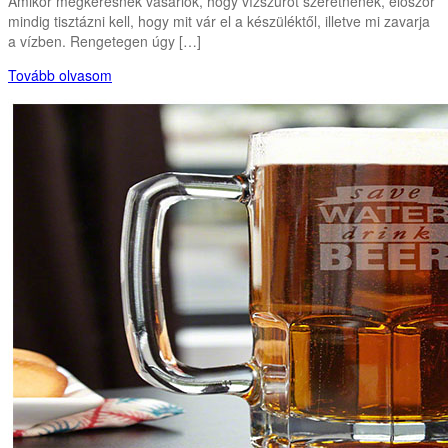
Amikor megkeresnek vásárlók, hogy vízszűrőt szeretnének, először
mindig tisztázni kell, hogy mit vár el a készüléktől, illetve mi zavarja
a vízben. Rengetegen úgy […]
Tovább olvasom