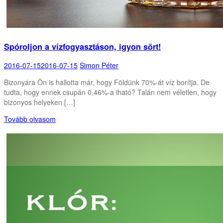
Spóroljon a vízfogyasztáson, igyon sört!
2016-07-15
2016-07-15
Simon Péter
Bizonyára Ön is hallotta már, hogy Földünk 70%-át víz borítja. De
tudta, hogy ennek csupán 0,46%-a iható? Talán nem véletlen, hogy
bizonyos helyeken […]
Tovább olvasom