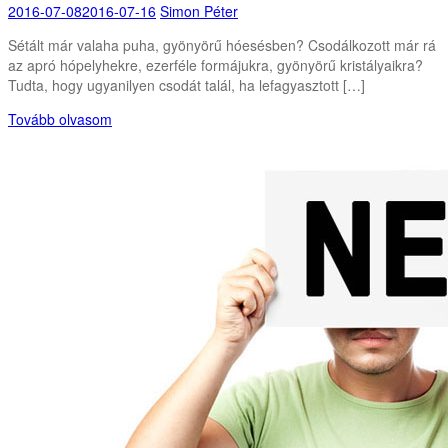
2016-07-08
2016-07-16
Simon Péter
Sétált már valaha puha, gyönyörű hóesésben? Csodálkozott már rá
az apró hópelyhekre, ezerféle formájukra, gyönyörű kristályaikra?
Tudta, hogy ugyanilyen csodát talál, ha lefagyasztott […]
Tovább olvasom