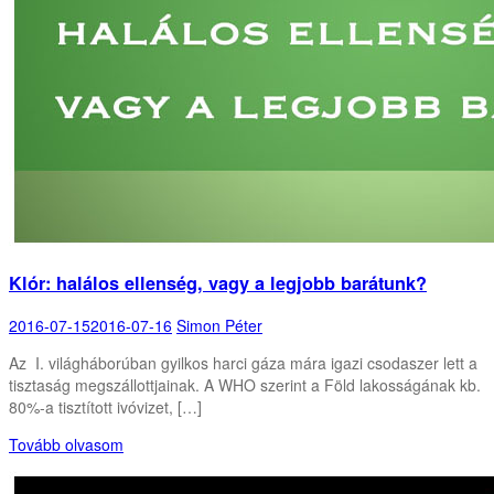
Klór: halálos ellenség, vagy a legjobb barátunk?
2016-07-15
2016-07-16
Simon Péter
Az I. világháborúban gyilkos harci gáza mára igazi csodaszer lett a
tisztaság megszállottjainak. A WHO szerint a Föld lakosságának kb.
80%-a tisztított ivóvizet, […]
Tovább olvasom