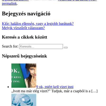
permalink
.
Bejegyzés navigáció
Klór: halálos ellenség, vagy a legjobb barátunk?
Melyik vízszűrőt válasszam?
Keresés a cikkek között
Search for:
Népszerű bejegyzéseink
9 ok, miért kell vizet inni
„Ivott ma már elég vizet?” Tudjuk, már a csapból is a […]