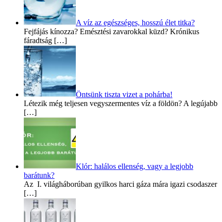
A víz az egészséges, hosszú élet titka?
Fejfájás kínozza? Emésztési zavarokkal küzd? Krónikus
fáradtság […]
Öntsünk tiszta vizet a pohárba!
Létezik még teljesen vegyszermentes víz a földön? A legújabb
[…]
Klór: halálos ellenség, vagy a legjobb
barátunk?
Az I. világháborúban gyilkos harci gáza mára igazi csodaszer
[…]