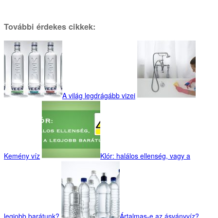
További érdekes cikkek:
A világ legdrágább vizei
Kemény víz
Klór: halálos ellenség, vagy a
legjobb barátunk?
Ártalmas-e az ásványvíz?