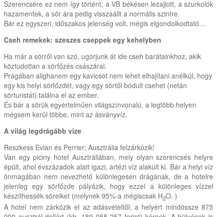
Szerencsére ez nem így történt; a VB békésen lezajlott, a szurkolók
hazamentek, a sör ára pedig visszaállt a normális szintre.
Bár ez egyszeri, időszakos jelenség volt, mégis elgondolkodtató…
Cseh remekek: szeszes cseppek egy kehelyben
Ha már a sörről van szó, ugorjunk át ide cseh barátainkhoz, akik
köztudottan a sörfőzés császárai.
Prágában alighanem egy kavicsot nem lehet elhajítani anélkül, hogy
egy kis helyi sörfőzdét, vagy egy sörtől bódult csehet (netán
sörturistát) találna el az ember.
És bár a sörük egyértelműen világszínvonalú, a legtöbb helyen
mégsem kerül többe, mint az ásványvíz.
A világ legdrágább vize
Reszkess Evian és Perrier; Ausztrália felzárkózik!
Van egy piciny hotel Ausztráliában, mely olyan szerencsés helyre
épült, ahol évszázadok alatt igazi, artézi víz alakult ki. Bár a helyi víz
önmagában nem nevezhető különlegesen drágának, de a hotelre
jelenleg egy sörfőzde pályázik, hogy ezzel a különleges vízzel
készíthessék söreiket (melynek 95%-a mégiscsak H
O. )
2
A hotel nem zárkózik el az adásvételtől, a helyért mindössze 875
000 ausztrál dollárt (kb. 189 055 257 forint) kérnek. A hülyének is