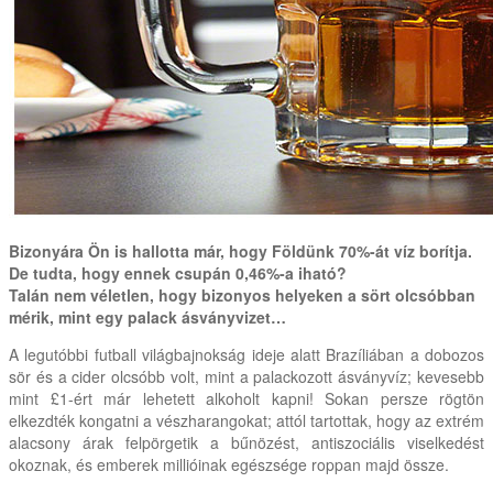
Bizonyára Ön is hallotta már, hogy Földünk 70%-át víz borítja.
De tudta, hogy ennek csupán 0,46%-a iható?
Talán nem véletlen, hogy bizonyos helyeken a sört olcsóbban
mérik, mint egy palack ásványvizet…
A legutóbbi futball világbajnokság ideje alatt Brazíliában a dobozos
sör és a cider olcsóbb volt, mint a palackozott ásványvíz; kevesebb
mint £1-ért már lehetett alkoholt kapni! Sokan persze rögtön
elkezdték kongatni a vészharangokat; attól tartottak, hogy az extrém
alacsony árak felpörgetik a bűnözést, antiszociális viselkedést
okoznak, és emberek millióinak egészsége roppan majd össze.