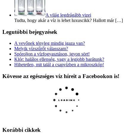
A világ legdrágább vizei
Tudta, hogy akár a víz is lehet luxuscikk? Hallott már […]
Legutóbbi bejegyzések
A vevőnek tényleg mindig igaza van?
Melyik vízszűrőt válasszam?
Spóroljon a vízfogyasztáson, igyon sört!
Klór: halálos ellenség, vagy a legjobb barátunk?
Hihetetlen, mit talál a csapvízben a mikroszkóp!
Kövesse az egészséges víz híreit a Facebookon is!
Korábbi cikkek