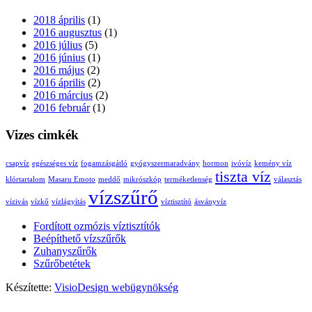
2018 április
(1)
2016 augusztus
(1)
2016 július
(5)
2016 június
(1)
2016 május
(2)
2016 április
(2)
2016 március
(2)
2016 február
(1)
Vizes cimkék
csapvíz
egészséges víz
fogamzásgátló
gyógyszermaradvány
hormon
ivóvíz
kemény víz
tiszta víz
klórtartalom
Masaru Emoto
meddő
mikrószkóp
terméketlenség
választás
vízszűrő
vízivás
vízkő
vízlágyítás
víztisztító
ásványvíz
Fordított ozmózis víztisztítók
Beépíthető vízszűrők
Zuhanyszűrők
Szűrőbetétek
Készítette:
VisioDesign webügynökség