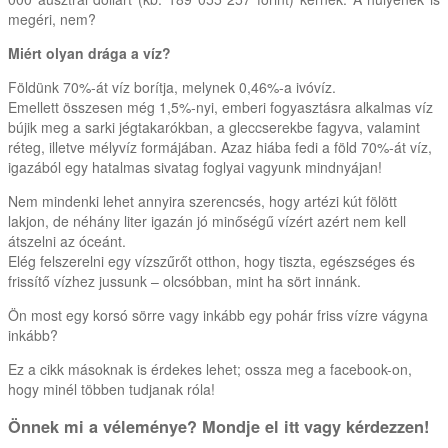
megéri, nem?
Miért olyan drága a víz?
Földünk 70%-át víz borítja, melynek 0,46%-a ivóvíz.
Emellett összesen még 1,5%-nyi, emberi fogyasztásra alkalmas víz
bújik meg a sarki jégtakarókban, a gleccserekbe fagyva, valamint
réteg, illetve mélyvíz formájában. Azaz hiába fedi a föld 70%-át víz,
igazából egy hatalmas sivatag foglyai vagyunk mindnyájan!
Nem mindenki lehet annyira szerencsés, hogy artézi kút fölött
lakjon, de néhány liter igazán jó minőségű vízért azért nem kell
átszelni az óceánt.
Elég felszerelni egy vízszűrőt otthon, hogy tiszta, egészséges és
frissítő vízhez jussunk – olcsóbban, mint ha sört innánk.
Ön most egy korsó sörre vagy inkább egy pohár friss vízre vágyna
inkább?
Ez a cikk másoknak is érdekes lehet; ossza meg a facebook-on,
hogy minél többen tudjanak róla!
Önnek mi a véleménye? Mondje el itt vagy kérdezzen!