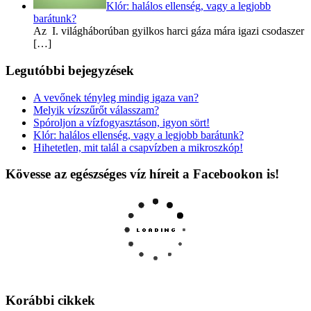
Klór: halálos ellenség, vagy a legjobb
barátunk?
Az I. világháborúban gyilkos harci gáza mára igazi csodaszer
[…]
Legutóbbi bejegyzések
A vevőnek tényleg mindig igaza van?
Melyik vízszűrőt válasszam?
Spóroljon a vízfogyasztáson, igyon sört!
Klór: halálos ellenség, vagy a legjobb barátunk?
Hihetetlen, mit talál a csapvízben a mikroszkóp!
Kövesse az egészséges víz híreit a Facebookon is!
Korábbi cikkek