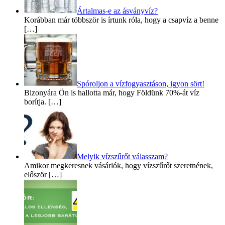
Ártalmas-e az ásványvíz?
Korábban már többször is írtunk róla, hogy a csapvíz a benne
[…]
Spóroljon a vízfogyasztáson, igyon sört!
Bizonyára Ön is hallotta már, hogy Földünk 70%-át víz
borítja. […]
Melyik vízszűrőt válasszam?
Amikor megkeresnek vásárlók, hogy vízszűrőt szeretnének,
először […]