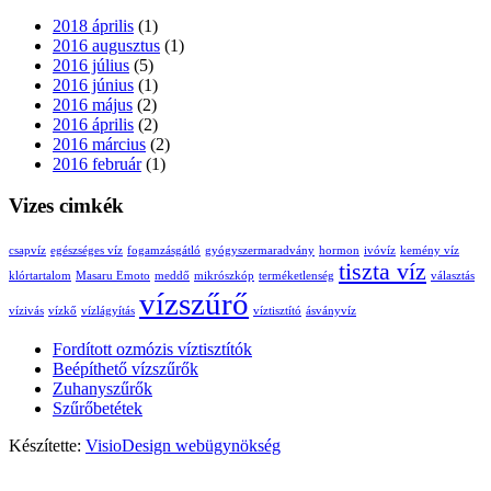
2018 április
(1)
2016 augusztus
(1)
2016 július
(5)
2016 június
(1)
2016 május
(2)
2016 április
(2)
2016 március
(2)
2016 február
(1)
Vizes cimkék
csapvíz
egészséges víz
fogamzásgátló
gyógyszermaradvány
hormon
ivóvíz
kemény víz
tiszta víz
klórtartalom
Masaru Emoto
meddő
mikrószkóp
terméketlenség
választás
vízszűrő
vízivás
vízkő
vízlágyítás
víztisztító
ásványvíz
Fordított ozmózis víztisztítók
Beépíthető vízszűrők
Zuhanyszűrők
Szűrőbetétek
Készítette:
VisioDesign webügynökség