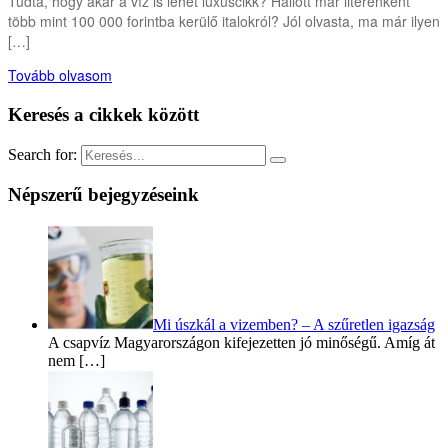
Tudta, hogy akár a víz is lehet luxuscikk? Hallott már literenként
több mint 100 000 forintba kerülő italokról? Jól olvasta, ma már ilyen
[…]
Tovább olvasom
Keresés a cikkek között
Search for:
Népszerű bejegyzéseink
Mi úszkál a vizemben? – A szűretlen igazság
A csapvíz Magyarországon kifejezetten jó minőségű. Amíg át
nem […]