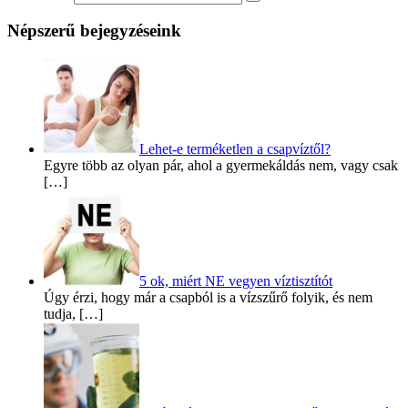
Népszerű bejegyzéseink
Lehet-e terméketlen a csapvíztől?
Egyre több az olyan pár, ahol a gyermekáldás nem, vagy csak
[…]
5 ok, miért NE vegyen víztisztítót
Úgy érzi, hogy már a csapból is a vízszűrő folyik, és nem
tudja, […]