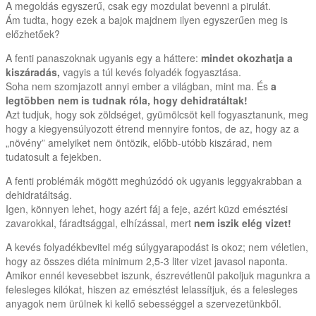
A megoldás egyszerű, csak egy mozdulat bevenni a pirulát.
Ám tudta, hogy ezek a bajok majdnem ilyen egyszerűen meg is
előzhetőek?
A fenti panaszoknak ugyanis egy a háttere:
mindet okozhatja a
kiszáradás,
vagyis a túl kevés folyadék fogyasztása.
Soha nem szomjazott annyi ember a világban, mint ma. És
a
legtöbben nem is tudnak róla, hogy dehidratáltak!
Azt tudjuk, hogy sok zöldséget, gyümölcsöt kell fogyasztanunk, meg
hogy a kiegyensúlyozott étrend mennyire fontos, de az, hogy az a
„növény” amelyiket nem öntözik, előbb-utóbb kiszárad, nem
tudatosult a fejekben.
A fenti problémák mögött meghúzódó ok ugyanis leggyakrabban a
dehidratáltság.
Igen, könnyen lehet, hogy azért fáj a feje, azért küzd emésztési
zavarokkal, fáradtsággal, elhízással, mert
nem iszik elég vizet!
A kevés folyadékbevitel még súlygyarapodást is okoz; nem véletlen,
hogy az összes diéta minimum 2,5-3 liter vizet javasol naponta.
Amikor ennél kevesebbet iszunk, észrevétlenül pakoljuk magunkra a
felesleges kilókat, hiszen az emésztést lelassítjuk, és a felesleges
anyagok nem ürülnek ki kellő sebességgel a szervezetünkből.