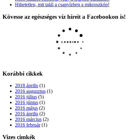
Hihetetlen, mit talál a csapvízben a mikroszkóp!
Kövesse az egészséges víz híreit a Facebookon is!
Korábbi cikkek
2018 április
(1)
2016 augusztus
(1)
2016 július
(5)
2016 június
(1)
2016 május
(2)
2016 április
(2)
2016 március
(2)
2016 február
(1)
Vizes cimkék