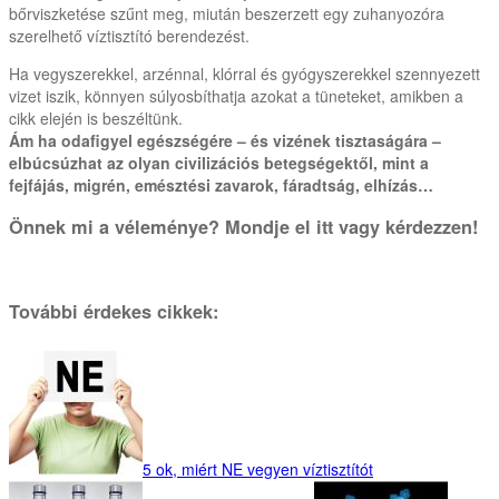
bőrviszketése szűnt meg, miután beszerzett egy zuhanyozóra
szerelhető víztisztító berendezést.
Ha vegyszerekkel, arzénnal, klórral és gyógyszerekkel szennyezett
vizet iszik, könnyen súlyosbíthatja azokat a tüneteket, amikben a
cikk elején is beszéltünk.
Ám ha odafigyel egészségére – és vizének tisztaságára –
elbúcsúzhat az olyan civilizációs betegségektől, mint a
fejfájás, migrén, emésztési zavarok, fáradtság, elhízás…
Önnek mi a véleménye? Mondje el itt vagy kérdezzen!
További érdekes cikkek:
5 ok, miért NE vegyen víztisztítót