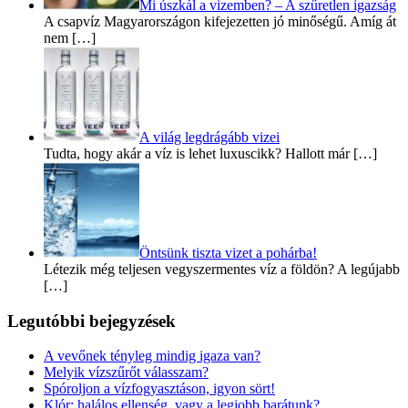
Mi úszkál a vizemben? – A szűretlen igazság
A csapvíz Magyarországon kifejezetten jó minőségű. Amíg át
nem […]
A világ legdrágább vizei
Tudta, hogy akár a víz is lehet luxuscikk? Hallott már […]
Öntsünk tiszta vizet a pohárba!
Létezik még teljesen vegyszermentes víz a földön? A legújabb
[…]
Legutóbbi bejegyzések
A vevőnek tényleg mindig igaza van?
Melyik vízszűrőt válasszam?
Spóroljon a vízfogyasztáson, igyon sört!
Klór: halálos ellenség, vagy a legjobb barátunk?