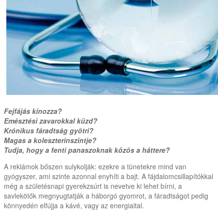
Fejfájás kínozza?
Emésztési zavarokkal küzd?
Krónikus fáradtság gyötri?
Magas a koleszterinszintje?
Tudja, hogy a fenti panaszoknak közös a háttere?
A reklámok bőszen sulykolják: ezekre a tünetekre mind van
gyógyszer, ami szinte azonnal enyhíti a bajt. A fájdalomcsillapítókkal
még a születésnapi gyerekzsúrt is nevetve ki lehet bírni, a
savlekötők megnyugtatják a háborgó gyomrot, a fáradtságot pedig
könnyedén elfújja a kávé, vagy az energiaital.