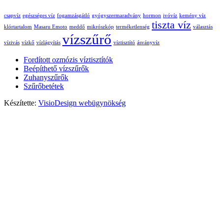
csapvíz
egészséges víz
fogamzásgátló
gyógyszermaradvány
hormon
ivóvíz
kemény víz
tiszta víz
klórtartalom
Masaru Emoto
meddő
mikrószkóp
terméketlenség
választás
vízszűrő
vízivás
vízkő
vízlágyítás
víztisztító
ásványvíz
Fordított ozmózis víztisztítók
Beépíthető vízszűrők
Zuhanyszűrők
Szűrőbetétek
Készítette:
VisioDesign webügynökség