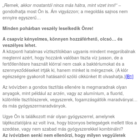
„Remek, akkor mostantól nincs más hátra, mint vizet inni!”
–
gondolhatja most Ön is. Ám vigyázzon; a megoldás sajnos nem
ennyire egyszerű…
Minden pohárban veszély leselkedik Önre!
A csapvíz kényelmes, könnyen hozzáférhető, olcsó… és
veszélyes lehet.
A központi hatalmas víztisztítókban ugyanis mindent megpróbálnak
megtenni azért, hogy hozzánk valóban tiszta víz jusson, de a
fertőtlenítésre használt klórral nem csak a baktériumokat és a
szennyeződéseket irtják ki, hanem minket is mérgeznek. (A klór
egészségre gyakorolt hatásairól szóló cikkünket itt olvashatja.)
[B1]
Az ivóvízben a gondos tisztítás ellenére is megmaradnak olyan
anyagok, mint például az arzén, vagy az alumínium, a fluorid,
különféle tisztítószerek, vegyszerek, fogamzásgátlók maradványai…
és más gyógyszermaradványok.
Ugye Ön is találkozott már olyan gyógyszerrel, amelynek
tájékoztatójára az volt írva, hogy bizonyos betegségek mellett tilos a
szedése, vagy nem szabad más gyógyszerekkel kombinálni?
Az ivóvízben senki nem ellenőrzi, hogy milyen vegyületek