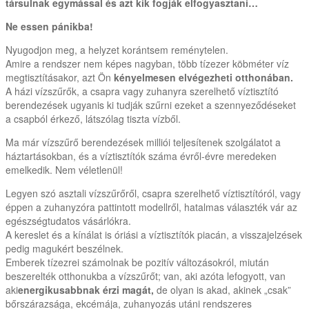
társulnak egymással és azt kik fogják elfogyasztani…
Ne essen pánikba!
Nyugodjon meg, a helyzet korántsem reménytelen.
Amire a rendszer nem képes nagyban, több tízezer köbméter víz
megtisztításakor, azt Ön
kényelmesen elvégezheti otthonában.
A házi vízszűrők, a csapra vagy zuhanyra szerelhető víztisztító
berendezések ugyanis ki tudják szűrni ezeket a szennyeződéseket
a csapból érkező, látszólag tiszta vízből.
Ma már vízszűrő berendezések milliói teljesítenek szolgálatot a
háztartásokban, és a víztisztítók száma évről-évre meredeken
emelkedik. Nem véletlenül!
Legyen szó asztali vízszűrőről, csapra szerelhető víztisztítóról, vagy
éppen a zuhanyzóra pattintott modellről, hatalmas választék vár az
egészségtudatos vásárlókra.
A kereslet és a kínálat is óriási a víztisztítók piacán, a visszajelzések
pedig magukért beszélnek.
Emberek tízezrei számolnak be pozitív változásokról, miután
beszerelték otthonukba a vízszűrőt; van, aki azóta lefogyott, van
aki
energikusabbnak érzi magát,
de olyan is akad, akinek „csak”
bőrszárazsága, ekcémája, zuhanyozás utáni rendszeres