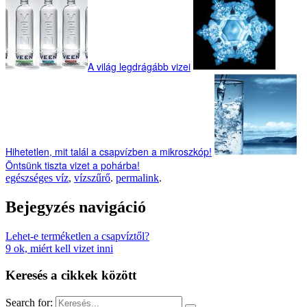
A világ legdrágább vizei
Hihetetlen, mit talál a csapvízben a mikroszkóp!
Öntsünk tiszta vizet a pohárba!
egészséges víz
,
vízszűrő
.
permalink
.
Bejegyzés navigáció
Lehet-e terméketlen a csapvíztől?
9 ok, miért kell vizet inni
Keresés a cikkek között
Search for: